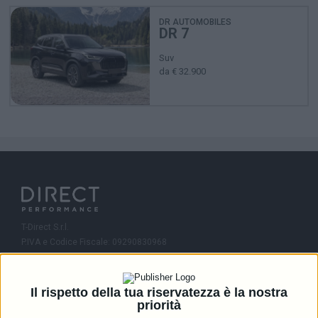
DR AUTOMOBILES
DR 7
Suv
da € 32.900
T-Direct S.r.l.
P.IVA e Codice Fiscale: 09290830968
R.E.A.: MI-2081245
Capitale Sociale: 46.336,00 i.v.
Il rispetto della tua riservatezza è la nostra
Contatti
priorità