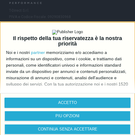
T-Direct S.r.l.
P.IVA e Codice Fiscale: 09290830968
R.E.A.: MI-2081245
Capitale Sociale: 46.336,00 i.v.
Il rispetto della tua riservatezza è la nostra
Contatti
priorità
Noi e i nostri
partner
memorizziamo e/o accediamo a
info@directcarmotori.it
informazioni su un dispositivo, come i cookie, e trattiamo dati
+39 02 6474 1401
personali, come identificatori univoci e informazioni standard
inviate da un dispositivo per annunci e contenuti personalizzati,
Viale Sarca 336, 20126 Milano (MI)
Edificio Sedici
misurazione di annunci e contenuti, analisi dell'audience e
sviluppo dei servizi.
Con la tua autorizzazione noi e i nostri 1520
partner possiamo utilizzare dati precisi di geolocalizzazione e
Follow us
identificazione tramite la scansione del dispositivo. Puoi fare clic
ACCETTO
per consentire a noi e ai nostri partner il trattamento per le
finalità sopra descritte. In alternativa puoi fare clic per negare il
consenso o accedere a informazioni più dettagliate e modificare
PIÙ OPZIONI
le tue preferenze prima di acconsentire.
Si rende noto che
alcuni trattamenti dei dati personali possono non richiedere il tuo
CONTINUA SENZA ACCETTARE
Privacy Policy
Cookie Policy
consenso, ma hai il diritto di opporti a tale trattamento. Le tue