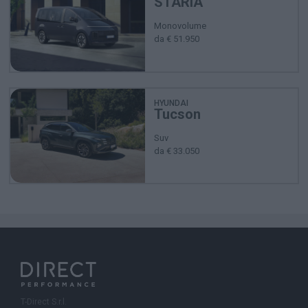
STARIA
Monovolume
da € 51.950
HYUNDAI
Tucson
Suv
da € 33.050
T-Direct S.r.l.