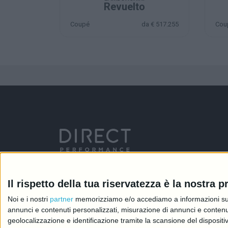
Revuelto
Coupé
da € 517.255
Cou
T-Direct S.r.l.
P.IVA e Codice Fiscale: 09290830968
Il rispetto della tua riservatezza è la nostra pr
R.E.A.: MI-2081245
Capitale Sociale: 46.336,00 i.v.
Noi e i nostri
partner
memorizziamo e/o accediamo a informazioni su un 
annunci e contenuti personalizzati, misurazione di annunci e contenuti
geolocalizzazione e identificazione tramite la scansione del dispositivo.