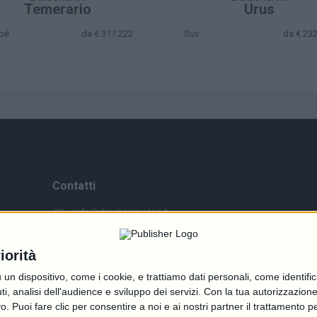
Temerario
Urus
pé
da € 317.222
Suv
da € 23
Contatti
info@directcarmotori.it
+39 02 6474 1401
iorità
Viale Sarca 336, 20126 Milano (MI)
Edificio Sedici
dispositivo, come i cookie, e trattiamo dati personali, come identifica
, analisi dell'audience e sviluppo dei servizi.
Con la tua autorizzazione 
 Puoi fare clic per consentire a noi e ai nostri partner il trattamento per 