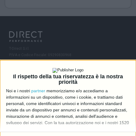
T-Direct S.r.l.
P.IVA e Codice Fiscale: 09290830968
R.E.A.: MI-2081245
Capitale Sociale: 46.336,00 i.v.
Il rispetto della tua riservatezza è la nostra
Contatti
priorità
Noi e i nostri
partner
memorizziamo e/o accediamo a
info@directcarmotori.it
informazioni su un dispositivo, come i cookie, e trattiamo dati
+39 02 6474 1401
personali, come identificatori univoci e informazioni standard
inviate da un dispositivo per annunci e contenuti personalizzati,
Viale Sarca 336, 20126 Milano (MI)
Edificio Sedici
misurazione di annunci e contenuti, analisi dell'audience e
sviluppo dei servizi.
Con la tua autorizzazione noi e i nostri 1520
partner possiamo utilizzare dati precisi di geolocalizzazione e
Follow us
identificazione tramite la scansione del dispositivo. Puoi fare clic