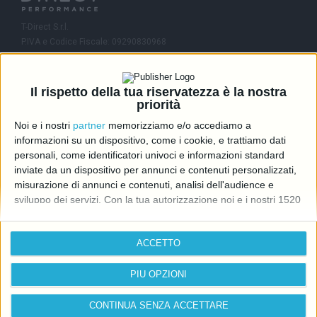
T-Direct S.r.l.
P.IVA e Codice Fiscale: 09290830968
R.E.A.: MI-2081245
Capitale Sociale: 46.336,00 i.v.
Il rispetto della tua riservatezza è la nostra
Contatti
priorità
Noi e i nostri
partner
memorizziamo e/o accediamo a
info@directcarmotori.it
informazioni su un dispositivo, come i cookie, e trattiamo dati
+39 02 6474 1401
personali, come identificatori univoci e informazioni standard
inviate da un dispositivo per annunci e contenuti personalizzati,
Viale Sarca 336, 20126 Milano (MI)
Edificio Sedici
misurazione di annunci e contenuti, analisi dell'audience e
sviluppo dei servizi.
Con la tua autorizzazione noi e i nostri 1520
partner possiamo utilizzare dati precisi di geolocalizzazione e
Follow us
identificazione tramite la scansione del dispositivo. Puoi fare clic
ACCETTO
per consentire a noi e ai nostri partner il trattamento per le
finalità sopra descritte. In alternativa puoi fare clic per negare il
consenso o accedere a informazioni più dettagliate e modificare
PIÙ OPZIONI
le tue preferenze prima di acconsentire.
Si rende noto che
alcuni trattamenti dei dati personali possono non richiedere il tuo
CONTINUA SENZA ACCETTARE
Privacy Policy
Cookie Policy