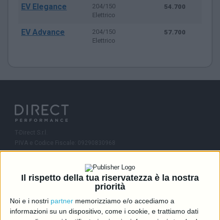
EV Elegance
204/150
54.700
Elettrico
EV Advance
204/150
57.700
Elettrico
T-Direct S.r.l.
P.IVA e Codice Fiscale: 09290830968
R.E.A.: MI-2081245
Capitale Sociale: 46.336,00 i.v.
Il rispetto della tua riservatezza è la nostra
Contatti
priorità
Noi e i nostri
partner
memorizziamo e/o accediamo a
info@directcarmotori.it
informazioni su un dispositivo, come i cookie, e trattiamo dati
+39 02 6474 1401