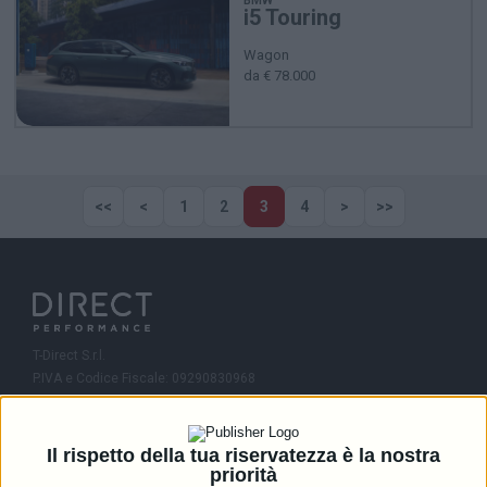
i5 Touring
Wagon
da € 78.000
<<
<
1
2
3
4
>
>>
T-Direct S.r.l.
P.IVA e Codice Fiscale: 09290830968
R.E.A.: MI-2081245
Capitale Sociale: 46.336,00 i.v.
Il rispetto della tua riservatezza è la nostra
Contatti
priorità